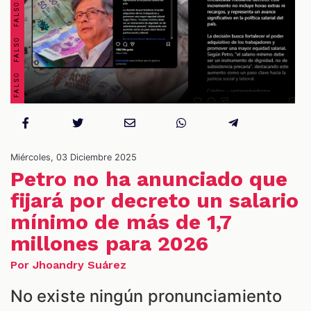
OS
Miércoles, 03 Diciembre 2025
Petro no ha anunciado que
fijará por decreto un salario
mínimo de más de 1,7
ES
millones para 2026
Por Jhoandry Suárez
No existe ningún pronunciamiento