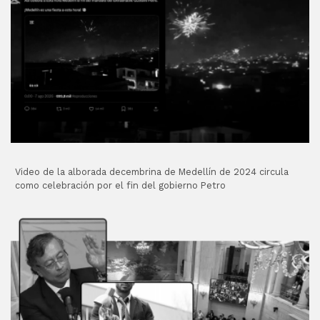
Video de la alborada decembrina de Medellín de 2024 circula
como celebración por el fin del gobierno Petro