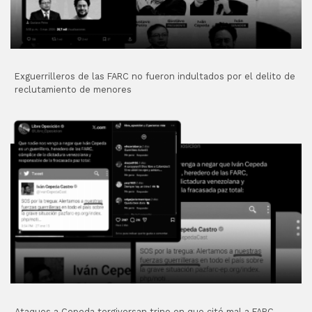
Exguerrilleros de las FARC no fueron indultados por el delito de
reclutamiento de menores
Ataques a Cepeda tergiversan trino en que citó mal a FARC