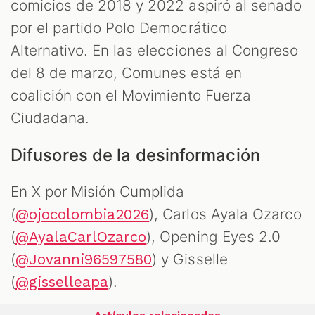
comicios de 2018 y 2022 aspiró al senado
por el partido Polo Democrático
Alternativo. En las elecciones al Congreso
del 8 de marzo, Comunes está en
coalición con el Movimiento Fuerza
Ciudadana.
Difusores de la desinformación
En X por Misión Cumplida
(
), Carlos Ayala Ozarco
@ojocolombia2026
(
), Opening Eyes 2.0
@AyalaCarlOzarco
(
) y Gisselle
@Jovanni96597580
(
).
@gisselleapa