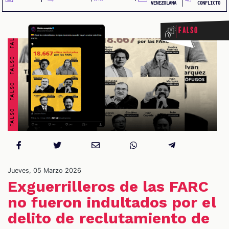
FALSO FALSO FALSO FALSO FALSO FALSO FALSO FALSO
VENEZOLANA
CONFLICTO
Falso
OS
Jueves, 05 Marzo 2026
Exguerrilleros de las FARC
no fueron indultados por el
delito de reclutamiento de