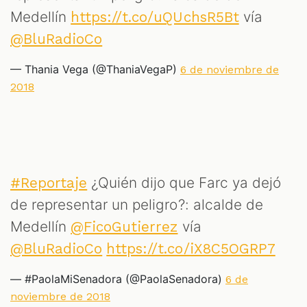
Medellín
vía
https://t.co/uQUchsR5Bt
@BluRadioCo
— Thania Vega (@ThaniaVegaP)
6 de noviembre de
2018
¿Quién dijo que Farc ya dejó
#Reportaje
de representar un peligro?: alcalde de
Medellín
vía
@FicoGutierrez
@BluRadioCo
https://t.co/iX8C5OGRP7
— #PaolaMiSenadora (@PaolaSenadora)
6 de
noviembre de 2018