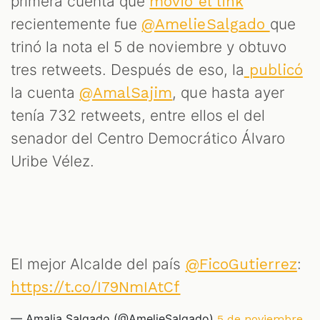
primera cuenta que
movió el link
recientemente fue
que
@AmelieSalgado
trinó la nota el 5 de noviembre y obtuvo
tres retweets. Después de eso, la
publicó
la cuenta
, que hasta ayer
@AmalSajim
tenía 732 retweets, entre ellos el del
senador del Centro Democrático Álvaro
Uribe Vélez.
El mejor Alcalde del país
:
@FicoGutierrez
https://t.co/I79NmIAtCf
— Amalia Salgado (@AmelieSalgado)
5 de noviembre