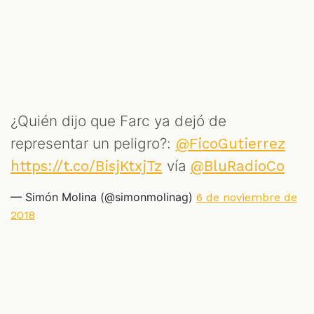
¿Quién dijo que Farc ya dejó de
representar un peligro?:
@FicoGutierrez
vía
https://t.co/BisjKtxjTz
@BluRadioCo
— Simón Molina (@simonmolinag)
6 de noviembre de
2018