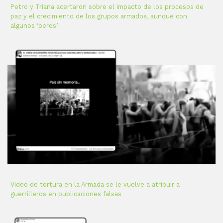
Petro y Triana acertaron sobre el impacto de los procesos de
paz y el crecimiento de los grupos armados, aunque con
algunos ‘peros’
Video de tortura en la Armada se le vuelve a atribuir a
guerrilleros en publicaciones falsas