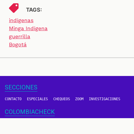
TAGS:
indígenas
Minga Indígena
guerrilla
Bogotá
SECCIONES
CONTACTO
ESPECIALES
CHEQUEOS
ZOOM
INVESTIGACIONES
COLOMBIACHECK
SOBRE NOSOTROS
POLÍTICA DE DATOS
PREGUNTAS FRECUENTES
METODOLOGÍA
TÉRMINOS Y CONDICIONES