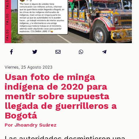
OS
Viernes, 25 Agosto 2023
Usan foto de minga
indígena de 2020 para
ES
mentir sobre supuesta
llegada de guerrilleros a
Bogotá
Por Jhoandry Suárez
Las autoridades desmintieron una