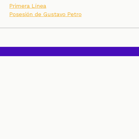
Primera Línea
Posesión de Gustavo Petro
SECCIONES
CONTACTO
ESPECIALES
CHEQUEOS
ZOOM
INVESTIGACIONES
COLOMBIACHECK
SOBRE NOSOTROS
POLÍTICA DE DATOS
PREGUNTAS FRECUENTES
METODOLOGÍA
TÉRMINOS Y CONDICIONES
Un proyecto de