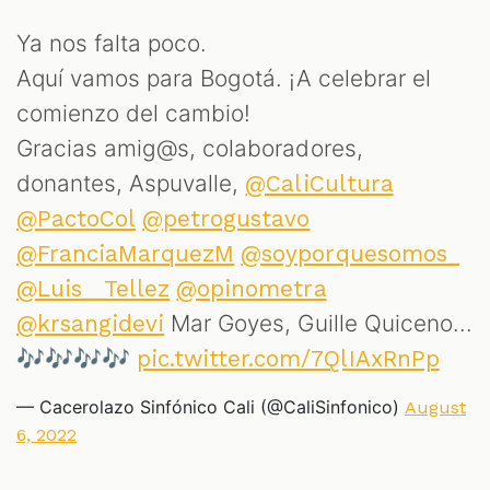
Ya nos falta poco.
Aquí vamos para Bogotá. ¡A celebrar el
comienzo del cambio!
Gracias amig@s, colaboradores,
donantes, Aspuvalle,
@CaliCultura
@PactoCol
@petrogustavo
@FranciaMarquezM
@soyporquesomos_
@Luis__Tellez
@opinometra
Mar Goyes, Guille Quiceno...
@krsangidevi
🎶🎶🎶🎶
pic.twitter.com/7QlIAxRnPp
— Cacerolazo Sinfónico Cali (@CaliSinfonico)
August
6, 2022