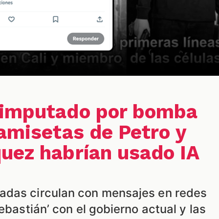
 imputado por bomba
camisetas de Petro y
uez habrían usado IA
adas circulan con mensajes en redes
ebastián’ con el gobierno actual y las