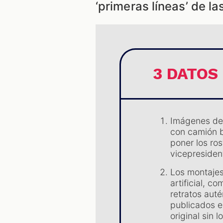
‘primeras líneas’ de l
3 DATOS
Imágenes de 
con camión b
poner los ros
vicepresiden
Los montajes
artificial, c
retratos aut
publicados e
original sin 