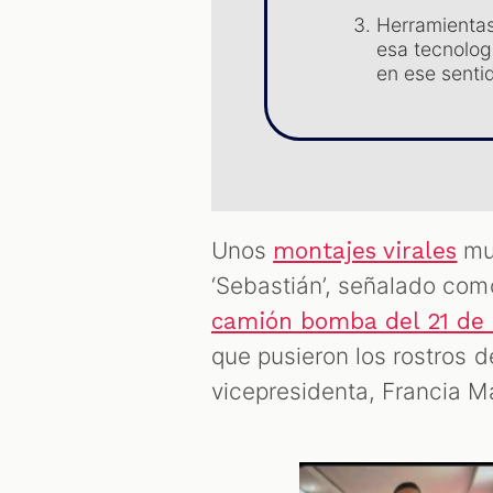
Herramienta
esa tecnolog
en ese senti
Unos
mue
montajes virales
‘Sebastián’, señalado com
camión bomba del 21 de 
que pusieron los rostros d
vicepresidenta, Francia M