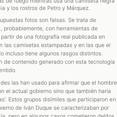
as de fuego mientras usa una camiseta negra
a y los rostros de Petro y Márquez.
upuestas fotos son falsas. Se trata de
s, probablemente, con herramientas de
 a partir de una fotografía real publicada en
 las camisetas estampadas y en las que el
o incluso tiene algunos rasgos distintos.
n de contenido generado con esta tecnología
entido.
des las han usado para afirmar que el hombr
on el actual gobierno sino que también haría
as’. Estos grupos disímiles que participaron en
obierno de Iván Duque se caracterizaban por
cía, pero en algunos casos cometieron delitos,