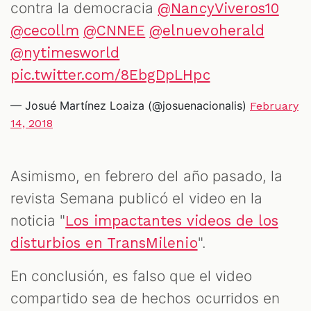
contra la democracia
@NancyViveros10
@cecollm
@CNNEE
@elnuevoherald
@nytimesworld
pic.twitter.com/8EbgDpLHpc
— Josué Martínez Loaiza (@josuenacionalis)
February
14, 2018
Asimismo, en febrero del año pasado, la
revista Semana publicó el video en la
noticia "
Los impactantes videos de los
".
disturbios en TransMilenio
En conclusión, es falso que el video
compartido sea de hechos ocurridos en