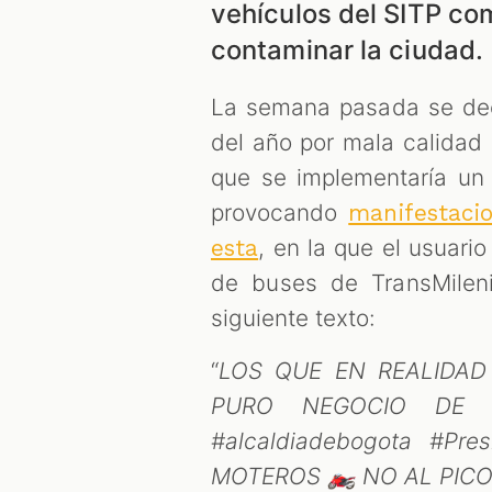
vehículos del SITP c
contaminar la ciudad.
La semana pasada se dec
del año por mala calidad 
que se implementaría un 
provocando
manifestaci
, en la que el usuar
esta
de buses de TransMilen
siguiente texto:
“
LOS QUE EN REALIDAD
PURO NEGOCIO DE L
#alcaldiadebogota #P
MOTEROS 🏍️ NO AL PIC