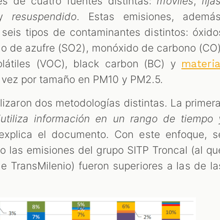
s de cuatro fuentes distintas:
móviles
,
fija
y
resuspendido
. Estas emisiones, además
seis tipos de contaminantes distintos: óxido
do de azufre (SO2), monóxido de carbono (CO)
látiles (VOC), black carbon (BC) y
materia
su vez por tamaño en PM10 y PM2.5.
lizaron dos metodologías distintas. La primera
“
utiliza información en un rango de tiempo 
 explica el documento. Con este enfoque, s
 las emisiones del grupo SITP Troncal (al qu
 TransMilenio) fueron superiores a las de la