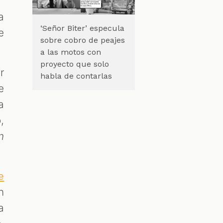
a
‘Señor Biter’ especula
e
sobre cobro de peajes
a las motos con
proyecto que solo
r
habla de contarlas
e
a
,
n
e
n
a