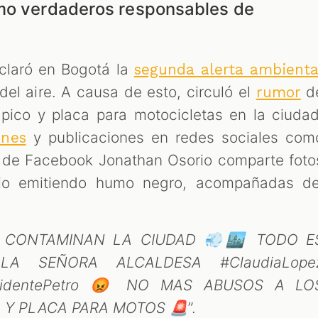
omo verdaderos responsables de
laró en Bogotá la
segunda alerta ambienta
del aire. A causa de esto, circuló el
d
rumor
pico y placa para motocicletas en la ciudad
y publicaciones en redes sociales com
ones
io de Facebook Jonathan Osorio comparte foto
io emitiendo humo negro, acompañadas de
 CONTAMINAN LA CIUDAD 💨🏙️ TODO E
A SEÑORA ALCALDESA #ClaudiaLope
residentePetro 😡 NO MAS ABUSOS A LO
O Y PLACA PARA MOTOS 🚨
”.