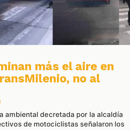
inan más el aire en
ransMilenio, no al
l
ta ambiental decretada por la alcaldía
ctivos de motociclistas señalaron los