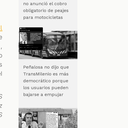
no anunció el cobro
obligatorio de peajes
para motocicletas
l
e
,
o
s
Peñalosa no dijo que
l
TransMilenio es más
democrático porque
los usuarios pueden
bajarse a empujar
S
z
S