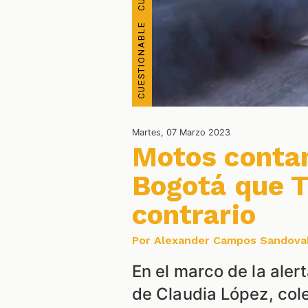
Martes, 07 Marzo 2023
Motos contam
Bogotá que T
contrario
Por Alexander Campos Sandova
En el marco de la aler
de Claudia López, cole