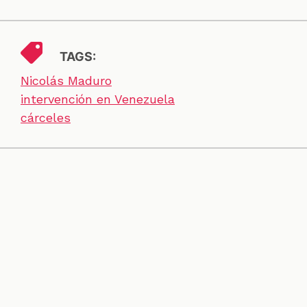
TAGS:
Nicolás Maduro
intervención en Venezuela
cárceles
SECCIONES
CONTACTO
ESPECIALES
CHEQUEOS
ZOOM
INVESTIGACIONES
COLOMBIACHECK
SOBRE NOSOTROS
POLÍTICA DE DATOS
PREGUNTAS FRECUENTES