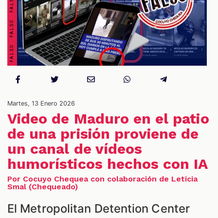
S
Martes, 13 Enero 2026
Video de Maduro en el patio
de una prisión proviene de
un canal de vídeos
humorísticos hechos con IA
Por Cocuyo Chequea con colaboración de Leticia
Smal (Chequeado)
El Metropolitan Detention Center