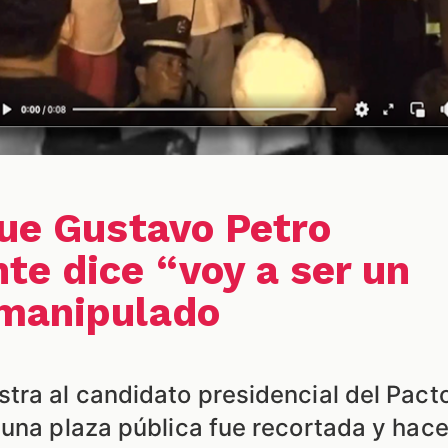
que Gustavo Petro
e dice “voy a ser un
 manipulado
tra al candidato presidencial del Pact
 una plaza pública fue recortada y hac