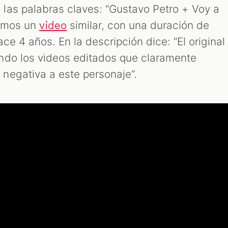
las palabras claves: “Gustavo Petro + Voy a
ramos un
similar, con una duración de
video
ce 4 años. En la descripción dice: “El original
ndo los videos editados que claramente
negativa a este personaje”.