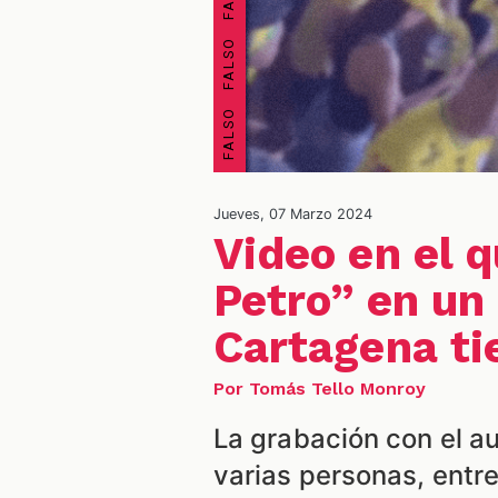
Jueves, 07 Marzo 2024
Video en el 
Petro” en un 
Cartagena ti
Por Tomás Tello Monroy
La grabación con el a
varias personas, entre