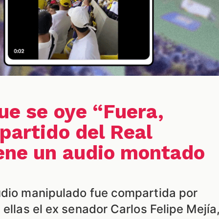
que se oye “Fuera,
partido del Real
ene un audio montado
udio manipulado fue compartida por
 ellas el ex senador Carlos Felipe Mejía