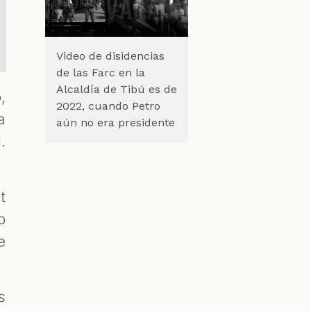
Video de disidencias
de las Farc en la
Alcaldía de Tibú es de
,
2022, cuando Petro
a
aún no era presidente
.
t
o
e
s