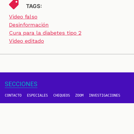
TAGS:
Video falso
Desinformación
Cura para la diabetes tipo 2
Video editado
SECCIONES
CONTACTO
ESPECIALES
CHEQUEOS
ZOOM
INVESTIGACIONES
COLOMBIACHECK
SOBRE NOSOTROS
POLÍTICA DE DATOS
PREGUNTAS FRECUENTES
METODOLOGÍA
TÉRMINOS Y CONDICIONES