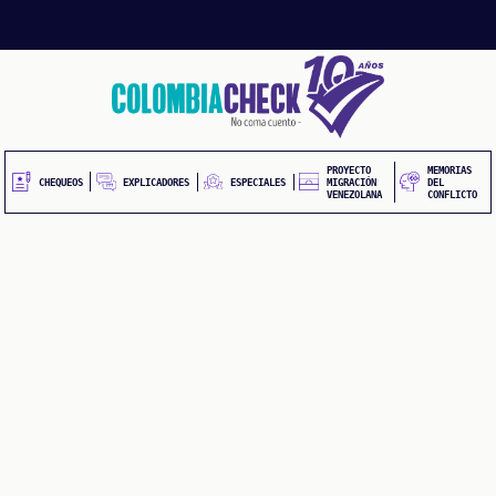
Pasar
al
contenido
principal
PROYECTO
MEMORIAS
EXPLICADORES
CHEQUEOS
ESPECIALES
MIGRACIÓN
DEL
VENEZOLANA
CONFLICTO
S