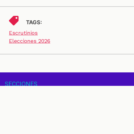
TAGS:
Escrutinios
Elecciones 2026
SECCIONES
CONTACTO
ESPECIALES
CHEQUEOS
ZOOM
INVESTIGACIONES
COLOMBIACHECK
SOBRE NOSOTROS
POLÍTICA DE DATOS
PREGUNTAS FRECUENTES
METODOLOGÍA
TÉRMINOS Y CONDICIONES