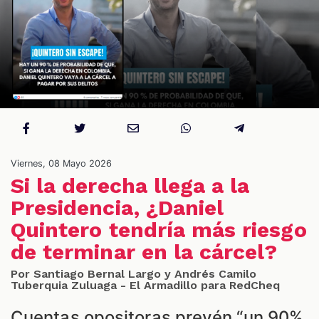
S
Viernes, 08 Mayo 2026
Si la derecha llega a la
Presidencia, ¿Daniel
Quintero tendría más riesgo
de terminar en la cárcel?
Por Santiago Bernal Largo y Andrés Camilo
Tuberquia Zuluaga - El Armadillo para RedCheq
Cuentas opositoras prevén “un 90%