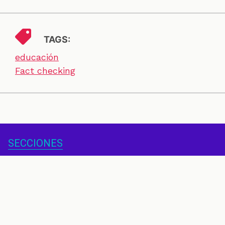
TAGS:
educación
Fact checking
SECCIONES
CONTACTO
ESPECIALES
CHEQUEOS
ZOOM
INVESTIGACIONES
COLOMBIACHECK
SOBRE NOSOTROS
POLÍTICA DE DATOS
PREGUNTAS FRECUENTES
METODOLOGÍA
TÉRMINOS Y CONDICIONES