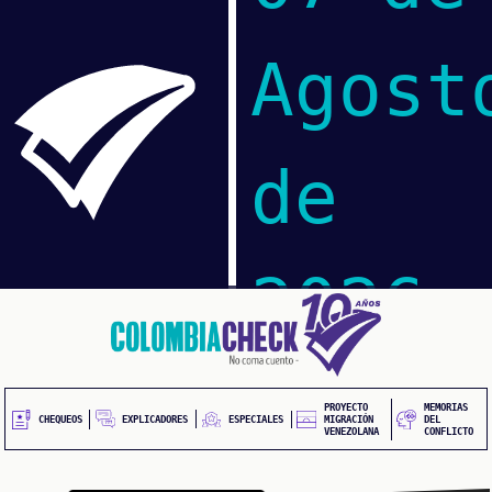
Agost
de
2026
Pasar
al
contenido
HEQUEOS
principal
PROYECTO
MEMORIAS
EXPLICADORES
CHEQUEOS
ESPECIALES
MIGRACIÓN
DEL
VENEZOLANA
CONFLICTO