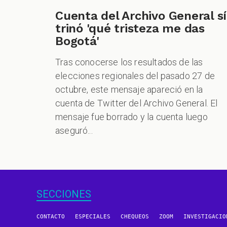
Cuenta del Archivo General sí
trinó 'qué tristeza me das
Bogotá'
Tras conocerse los resultados de las
elecciones regionales del pasado 27 de
octubre, este mensaje apareció en la
cuenta de Twitter del Archivo General. El
mensaje fue borrado y la cuenta luego
aseguró...
SECCIONES
CONTACTO
ESPECIALES
CHEQUEOS
ZOOM
INVESTIGACIO