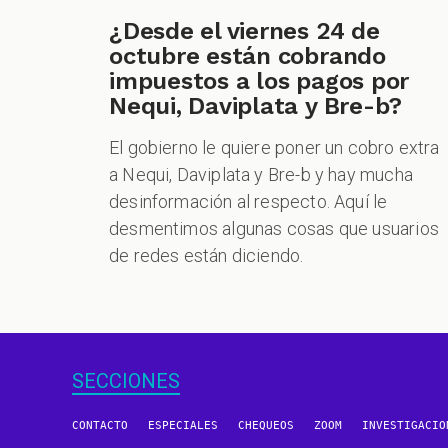
¿Desde el viernes 24 de
octubre están cobrando
impuestos a los pagos por
Nequi, Daviplata y Bre-b?
El gobierno le quiere poner un cobro extra
a Nequi, Daviplata y Bre-b y hay mucha
desinformación al respecto. Aquí le
desmentimos algunas cosas que usuarios
de redes están diciendo.
SECCIONES
CONTACTO
ESPECIALES
CHEQUEOS
ZOOM
INVESTIGACIO