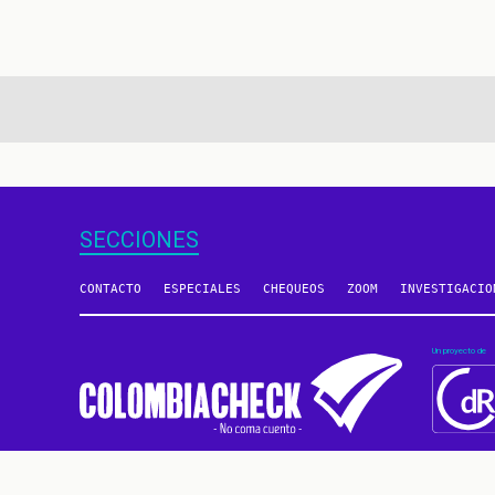
aginación
SECCIONES
CONTACTO
ESPECIALES
CHEQUEOS
ZOOM
INVESTIGACIO
Un proyecto de