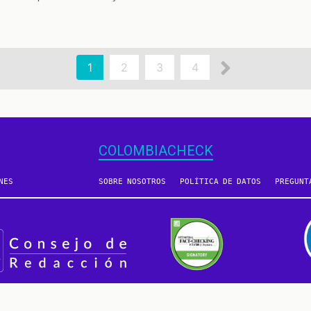
Siguient
Página
1
Page
2
Page
3
Page
4
actual
página
COLOMBIACHECK
NES
SOBRE NOSOTROS
POLÍTICA DE DATOS
PREGUNT