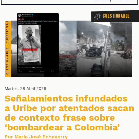
Cuestionable
OS
Martes, 28 Abril 2026
Señalamientos infundados
a Uribe por atentados sacan
de contexto frase sobre
‘bombardear a Colombia’
Por María José Echeverry