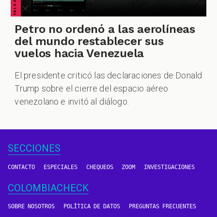
Petro no ordenó a las aerolíneas
del mundo restablecer sus
vuelos hacia Venezuela
El presidente criticó las declaraciones de Donald
Trump sobre el cierre del espacio aéreo
venezolano e invitó al diálogo.
SECCIONES
CONTACTO
ESPECIALES
CHEQUEOS
ZOOM
INVESTIGACIONES
COLOMBIACHECK
SOBRE NOSOTROS
POLÍTICA DE DATOS
PREGUNTAS FRECUENTES