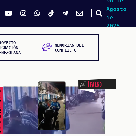
06 de
Agosto
de
2026
ROYECTO
MEMORIAS DEL
IGRACIÓN
CONFLICTO
ENEZOLANA
ALSO FALSO FALSO FALSO
Falso