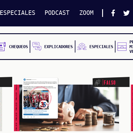
ESPECIALES
PODCAST
ZOOM
P
CHEQUEOS
EXPLICADORES
ESPECIALES
M
V
FALSO FALSO FALSO FALSO FALSO FALSO FALSO
FALSO FALSO FALSO F
Falso