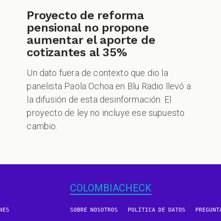
Proyecto de reforma
pensional no propone
aumentar el aporte de
cotizantes al 35%
Un dato fuera de contexto que dio la
panelista Paola Ochoa en Blu Radio llevó a
la difusión de esta desinformación. El
proyecto de ley no incluye ese supuesto
cambio.
COLOMBIACHECK
NES
SOBRE NOSOTROS
POLÍTICA DE DATOS
PREGUNT