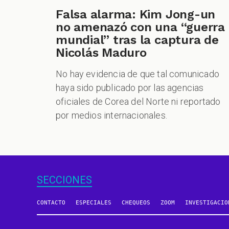
Falsa alarma: Kim Jong-un
no amenazó con una “guerra
mundial” tras la captura de
Nicolás Maduro
No hay evidencia de que tal comunicado
haya sido publicado por las agencias
oficiales de Corea del Norte ni reportado
por medios internacionales.
SECCIONES
CONTACTO
ESPECIALES
CHEQUEOS
ZOOM
INVESTIGACIO