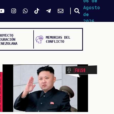
06 de
Agosto
de
2026
ROYECTO
MEMORIAS DEL
IGRACIÓN
CONFLICTO
ENEZOLANA
ALSO FALSO FALSO FALSO
Falso