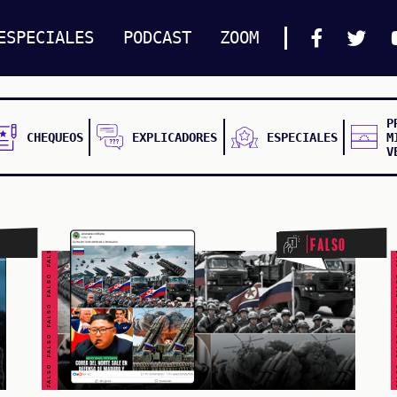
ESPECIALES
PODCAST
ZOOM
P
CHEQUEOS
EXPLICADORES
ESPECIALES
M
V
FALSO FALSO FALSO FALSO FALSO FALSO FALSO
FALSO FALSO FALSO F
Falso