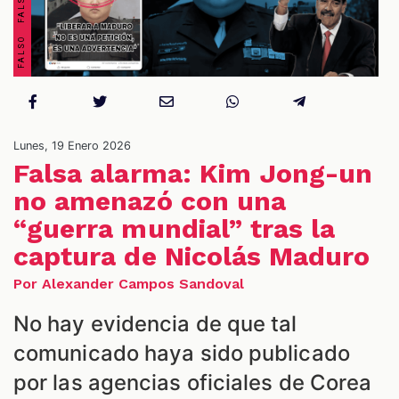
Lunes, 19 Enero 2026
Falsa alarma: Kim Jong-un
ES
no amenazó con una
“guerra mundial” tras la
captura de Nicolás Maduro
Por Alexander Campos Sandoval
No hay evidencia de que tal
comunicado haya sido publicado
por las agencias oficiales de Corea