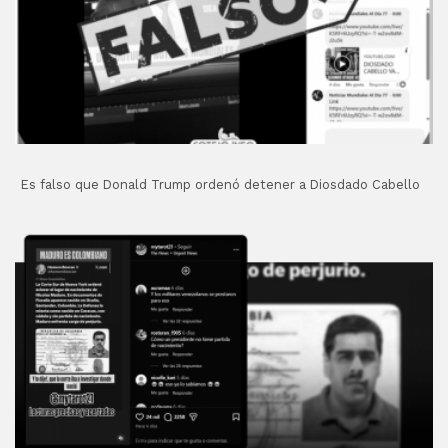
Es falso que Donald Trump ordenó detener a Diosdado Cabello