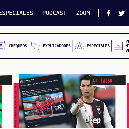
ESPECIALES
PODCAST
ZOOM
P
CHEQUEOS
EXPLICADORES
ESPECIALES
M
V
FALSO FALSO FALSO FALSO FALSO FALSO FALSO
FALSO FALSO FALSO F
Falso