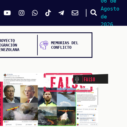
06 de
Agosto
de
2026
ROYECTO
MEMORIAS DEL
IGRACIÓN
CONFLICTO
ENEZOLANA
ALSO FALSO FALSO FALSO
Falso