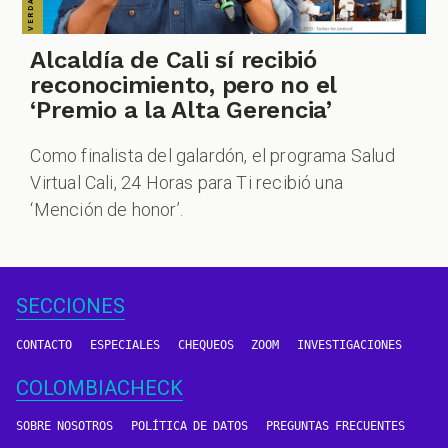
Alcaldía de Cali sí recibió
reconocimiento, pero no el
‘Premio a la Alta Gerencia’
Como finalista del galardón, el programa Salud
Virtual Cali, 24 Horas para Ti recibió una
‘Mención de honor’.
SECCIONES
CONTACTO
ESPECIALES
CHEQUEOS
ZOOM
INVESTIGACIONES
COLOMBIACHECK
SOBRE NOSOTROS
POLÍTICA DE DATOS
PREGUNTAS FRECUENTES