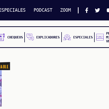
ESPECIALES
PODCAST
ZOOM
P
CHEQUEOS
EXPLICADORES
ESPECIALES
M
V
nable