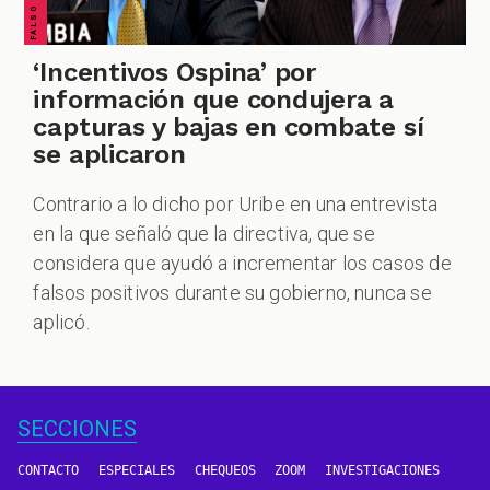
‘Incentivos Ospina’ por
información que condujera a
capturas y bajas en combate sí
se aplicaron
Contrario a lo dicho por Uribe en una entrevista
en la que señaló que la directiva, que se
considera que ayudó a incrementar los casos de
falsos positivos durante su gobierno, nunca se
aplicó.
SECCIONES
CONTACTO
ESPECIALES
CHEQUEOS
ZOOM
INVESTIGACIONES