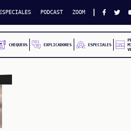
ESPECIALES
PODCAST
ZOOM
P
CHEQUEOS
EXPLICADORES
ESPECIALES
M
V