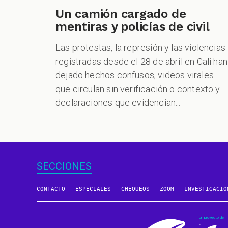
Un camión cargado de
mentiras y policías de civil
Las protestas, la represión y las violencias
registradas desde el 28 de abril en Cali han
dejado hechos confusos, videos virales
que circulan sin verificación o contexto y
declaraciones que evidencian...
SECCIONES
CONTACTO
ESPECIALES
CHEQUEOS
ZOOM
INVESTIGACIO
Un proyecto de