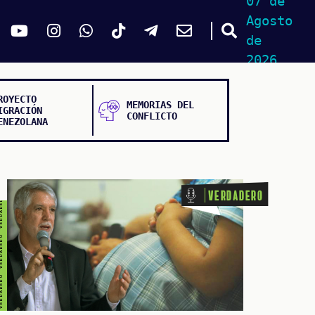
07 de
Agosto
de
DADERO VERDADERO VERDADERO VERDADERO
2026
ROYECTO
MEMORIAS DEL
IGRACIÓN
CONFLICTO
ENEZOLANA
Verdadero