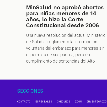
MinSalud no aprobó abortos
para niñas menores de 14
años, lo hizo la Corte
Constitucional desde 2006
Una nueva resolución del actual Ministerio
de Salud sí reglamentó la interrupción
voluntaria del embarazo para menores sin
el permiso de sus padres, pero en
cumplimiento de sentencias del Alto...
SECCIONES
CONTACTO
ESPECIALES
CHEQUEOS
ZOOM
INVESTIGACIO