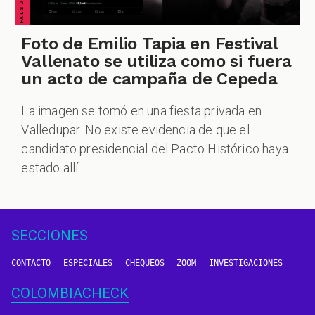
Foto de Emilio Tapia en Festival
Vallenato se utiliza como si fuera
un acto de campaña de Cepeda
La imagen se tomó en una fiesta privada en
Valledupar. No existe evidencia de que el
candidato presidencial del Pacto Histórico haya
estado allí.
SECCIONES
CONTACTO
ESPECIALES
CHEQUEOS
ZOOM
INVESTIGACIONES
COLOMBIACHECK