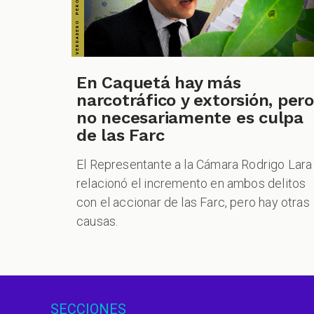
En Caquetá hay más
narcotráfico y extorsión, pero
no necesariamente es culpa
de las Farc
El Representante a la Cámara Rodrigo Lara
relacionó el incremento en ambos delitos
con el accionar de las Farc, pero hay otras
causas.
SECCIONES