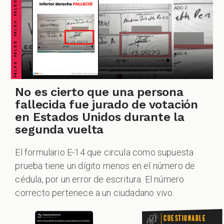
FALSO FALSO FALSO FALSO FALSO FALSO FALSO
CUESTIONABLE CUESTIONABLE CUESTIONABLE CUESTIONABLE CUESTIONABLE CUESTIONABLE CUESTIONABLE
SPECIALES
No es cierto que una persona
PODCAST
fallecida fue jurado de votación
en Estados Unidos durante la
segunda vuelta
El formulario E-14 que circula como supuesta
ZOOM
prueba tiene un dígito menos en el número de
cédula, por un error de escritura. El número
correcto pertenece a un ciudadano vivo.
Cuestionable