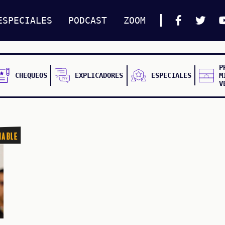
ESPECIALES
PODCAST
ZOOM
P
CHEQUEOS
EXPLICADORES
ESPECIALES
M
V
nable