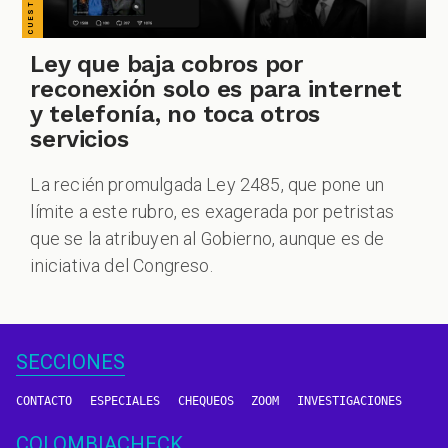
Ley que baja cobros por
reconexión solo es para internet
y telefonía, no toca otros
servicios
La recién promulgada Ley 2485, que pone un
límite a este rubro, es exagerada por petristas
que se la atribuyen al Gobierno, aunque es de
iniciativa del Congreso.
SECCIONES
CONTACTO
ESPECIALES
CHEQUEOS
ZOOM
INVESTIGACIONES
COLOMBIACHECK