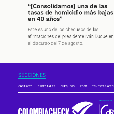
“[Consolidamos] una de las
tasas de homicidio más bajas
en 40 años”
Este es uno de los chequeos de las
afirmaciones del presidente Iván Duque en
el discurso del 7 de agosto.
SECCIONES
CONTACTO
ESPECIALES
CHEQUEOS
ZOOM
INVESTIGACIO
Un proyecto de