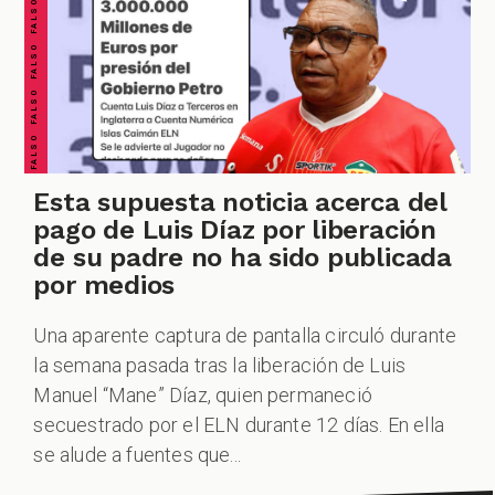
FALSO FALSO FALSO FALSO FALSO FALSO FALSO
SPECIALES
Esta supuesta noticia acerca del
PODCAST
pago de Luis Díaz por liberación
de su padre no ha sido publicada
por medios
Una aparente captura de pantalla circuló durante
ZOOM
la semana pasada tras la liberación de Luis
Manuel “Mane” Díaz, quien permaneció
secuestrado por el ELN durante 12 días. En ella
se alude a fuentes que...