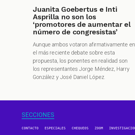
Juanita Goebertus e Inti
Asprilla no son los
‘promotores de aumentar el
número de congresistas’
Aunque ambos votaron afirmativamente e
el más reciente debate sobre esta
propuesta, los ponentes en realidad son
los representantes Jorge Méndez, Harry
González y José Daniel López.
SECCIONES
CONTACTO
ESPECIALES
CHEQUEOS
ZOOM
INVESTIGACIO