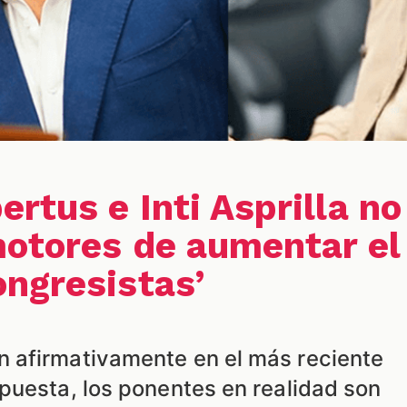
rtus e Inti Asprilla no
motores de aumentar el
ngresistas’
 afirmativamente en el más reciente
puesta, los ponentes en realidad son