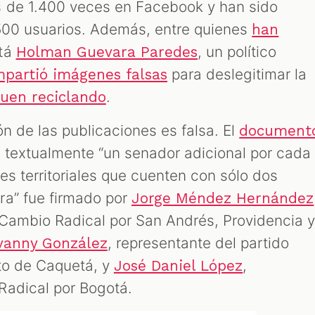
 de 1.400 veces en Facebook y han sido
500 usuarios. Además, entre quienes
han
stá
, un político
Holman Guevara Paredes
para deslegitimar la
partió imágenes falsas
.
guen reciclando
n de las publicaciones es falsa. El
document
e textualmente “un senador adicional por cada
es territoriales que cuenten con sólo dos
ra” fue firmado por
Jorge Méndez Hernández
 Cambio Radical por San Andrés, Providencia 
, representante del partido
vanny González
to de Caquetá, y
,
José Daniel López
Radical por Bogotá.