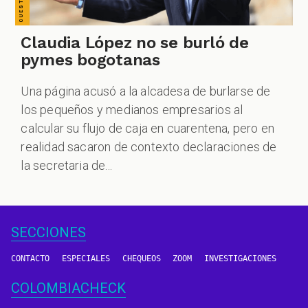
Claudia López no se burló de
pymes bogotanas
Una página acusó a la alcadesa de burlarse de
los pequeños y medianos empresarios al
calcular su flujo de caja en cuarentena, pero en
realidad sacaron de contexto declaraciones de
la secretaria de...
SECCIONES
CONTACTO
ESPECIALES
CHEQUEOS
ZOOM
INVESTIGACIONES
COLOMBIACHECK