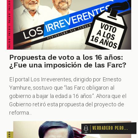
VERDADERO PERO... VERDADERO PERO... VERDADERO PERO... VERDADERO PERO... VERDADERO PERO... VERDADERO PERO... VERDADERO PERO...
FALSO FALSO FALSO FALSO FALSO FALSO FALSO
Propuesta de voto a los 16 años:
¿Fue una imposición de las Farc?
El portal Los Irreverentes, dirigido por Ernesto
Yamhure, sostuvo que “las Farc obligaron al
gobierno a bajar la edad a 16 años”. Ahora que el
Gobierno retiró esta propuesta del proyecto de
reforma...
Verdadero pero...