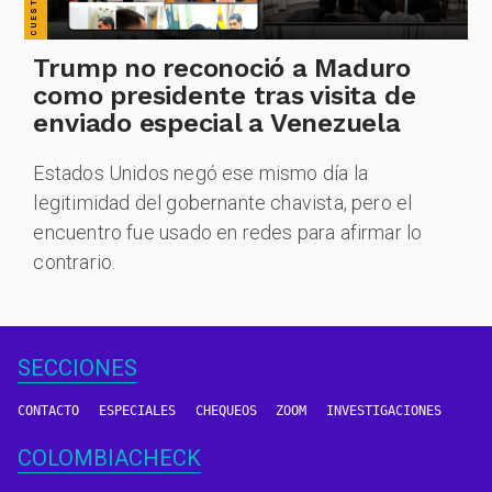
Trump no reconoció a Maduro
como presidente tras visita de
enviado especial a Venezuela
Estados Unidos negó ese mismo día la
legitimidad del gobernante chavista, pero el
encuentro fue usado en redes para afirmar lo
contrario.
SECCIONES
CONTACTO
ESPECIALES
CHEQUEOS
ZOOM
INVESTIGACIONES
COLOMBIACHECK