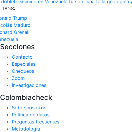
l doblete sísmico en Venezuela fue por una falla geológica 
TAGS:
onald Trump
icolás Maduro
ichard Grenell
enezuela
Secciones
Contacto
Especiales
Chequeos
Zoom
Investigaciones
Colombiacheck
Sobre nosotros
Política de datos
Preguntas frecuentes
Metodología