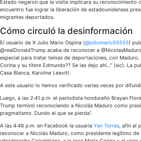
Estado negaron que la visita implicara su reconocimiento 
encuentro fue lograr la liberación de estadounidenses pres
migrantes deportados.
Cómo circuló la desinformación
El usuario de X Julio Mario Ospina (
@juliomario55555
) pub
@realDonaldTrump acaba de reconocer a @NicolasMaduro 
especial para tratar temas de deportaciones, con Maduro,
Corina y su títere Edmundo?? Se las dejo ahí...” (sic). La 
Casa Blanca, Karoline Leavitt.
A este usuario lo hemos verificado varias veces por difund
Luego, a las 2:41 p.m. el periodista hondureño Brayan Flore
Trump terminó reconociendo a Nicolás Maduro como presid
pragmatismo. Dundo el que se pierda”.
A las 4:48 p.m. en Facebook la usuaria
Yan Torres
, afín a
reconocer a Nicolás Maduro, como presidente legítimo de 
ultraderecha Colombiana, a la loca María Corina y al viej