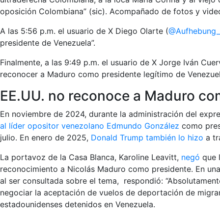
oposición Colombiana” (sic). Acompañado de fotos y vide
A las 5:56 p.m. el usuario de X Diego Olarte (
@Aufhebung_
presidente de Venezuela”.
Finalmente, a las 9:49 p.m. el usuario de X Jorge Iván Cuer
reconocer a Maduro como presidente legítimo de Venezuel
EE.UU. no reconoce a Maduro com
En noviembre de 2024, durante la administración del expr
al líder opositor venezolano Edmundo González
como presi
julio. En enero de 2025,
Donald Trump también lo hizo
a tr
La portavoz de la Casa Blanca, Karoline Leavitt,
negó
que l
reconocimiento a Nicolás Maduro como presidente. En un
al ser consultada sobre el tema, respondió: “Absolutamente n
negociar la aceptación de vuelos de deportación de migra
estadounidenses detenidos en Venezuela.