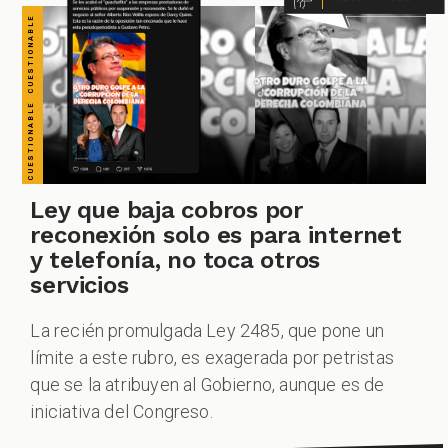
CHEQUEO MÚLTIPLE CHEQUEO MÚLTIPLE CHEQUEO MÚLTIPLE CHEQUEO MÚLTIPLE CHEQUEO MÚLTIPLE CHEQUEO MÚLTIPLE CHEQUEO MÚLTIPLE
GACIONES
PECIALES
Ley que baja cobros por
reconexión solo es para internet
y telefonía, no toca otros
PODCAST
servicios
La recién promulgada Ley 2485, que pone un
límite a este rubro, es exagerada por petristas
que se la atribuyen al Gobierno, aunque es de
ZOOM
iniciativa del Congreso.