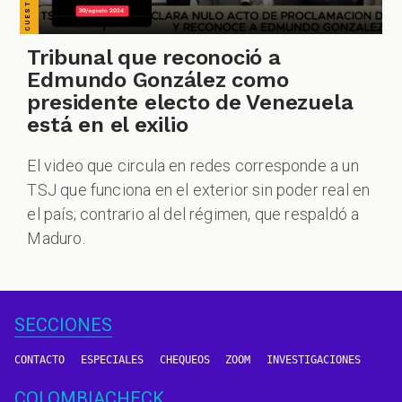
Tribunal que reconoció a
Edmundo González como
presidente electo de Venezuela
está en el exilio
El video que circula en redes corresponde a un
TSJ que funciona en el exterior sin poder real en
el país; contrario al del régimen, que respaldó a
Maduro.
SECCIONES
CONTACTO
ESPECIALES
CHEQUEOS
ZOOM
INVESTIGACIONES
COLOMBIACHECK