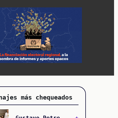
najes más chequeados
Gustavo Petro