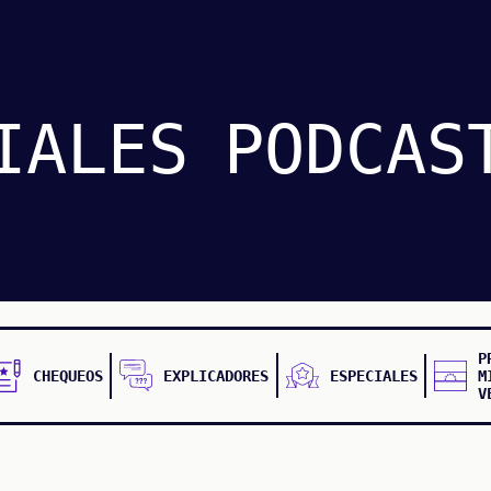
IALES
PODCAS
P
CHEQUEOS
EXPLICADORES
ESPECIALES
M
V