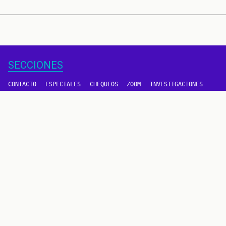
SECCIONES
CONTACTO
ESPECIALES
CHEQUEOS
ZOOM
INVESTIGACIONES
COLOMBIACHECK
SOBRE NOSOTROS
POLÍTICA DE DATOS
PREGUNTAS FRECUENTES
METODOLOGÍA
TÉRMINOS Y CONDICIONES
Un proyecto de