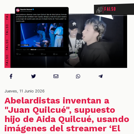
FALSO FALSO FALSO FALSO FALSO FALSO FALSO FALSO
Falso
OS
Jueves, 11 Junio 2026
Abelardistas inventan a
"Juan Quilcué", supuesto
hijo de Aida Quilcué, usando
imágenes del streamer ‘El