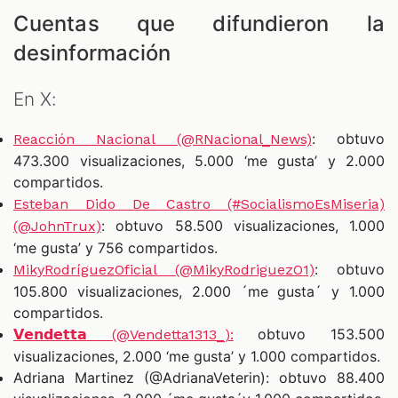
Cuentas que difundieron la
desinformación
En X:
: obtuvo
Reacción Nacional (@RNacional_News)
473.300 visualizaciones, 5.000 ‘me gusta’ y 2.000
compartidos.
Esteban Dido De Castro (#SocialismoEsMiseria)
: obtuvo 58.500 visualizaciones, 1.000
(@JohnTrux)
‘me gusta’ y 756 compartidos.
: obtuvo
MikyRodríguezOficial (@MikyRodriguezO1)
105.800 visualizaciones, 2.000 ´me gusta´ y 1.000
compartidos.
obtuvo 153.500
𝗩𝗲𝗻𝗱𝗲𝘁𝘁𝗮 (@Vendetta1313_):
visualizaciones, 2.000 ‘me gusta’ y 1.000 compartidos.
Adriana Martinez (@AdrianaVeterin): obtuvo 88.400