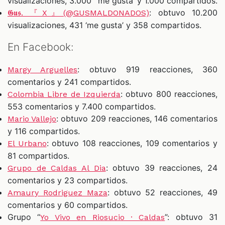
visualizaciones, 3.000 ´me gusta´y 1.000 compartidos.
: obtuvo 10.200
𝕲𝖚𝖘. 『X』(@GUSMALDONADOS)
visualizaciones, 431 ‘me gusta’ y 358 compartidos.
En Facebook:
: obtuvo 919 reacciones, 360
Margy Arguelles
comentarios y 241 compartidos.
: obtuvo 800 reacciones,
Colombia Libre de Izquierda
553 comentarios y 7.400 compartidos.
: obtuvo 209 reacciones, 146 comentarios
Mario Vallejo
y 116 compartidos.
: obtuvo 108 reacciones, 109 comentarios y
El Urbano
81 compartidos.
: obtuvo 39 reacciones, 24
Grupo de Caldas Al Dia
comentarios y 23 compartidos.
: obtuvo 52 reacciones, 49
Amaury Rodriguez Maza
comentarios y 60 compartidos.
Grupo “
”: obtuvo 31
Yo Vivo en Riosucio · Caldas